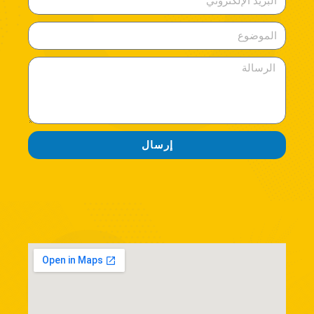
إرسال