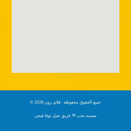
جميع الحقوق محفوظة . فلاي زون 2026 ©
صممه بحب 💜 فريق عمل نوفا فيجن